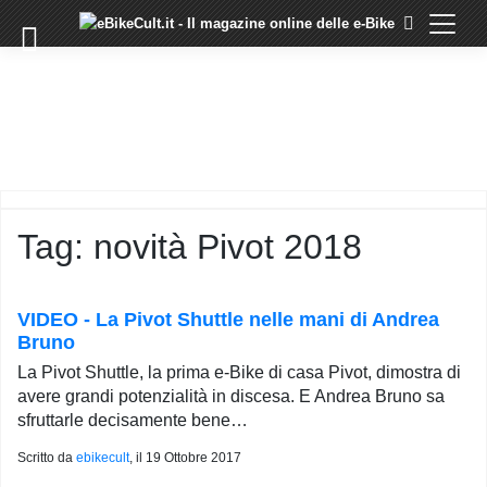
×
Skip
to
COMMUNITY
content
DOMANDE
EVENTI
STORIE
TRAINING
Tag:
novità Pivot 2018
TUTORIAL
LO
STAFF
VIDEO - La Pivot Shuttle nelle mani di Andrea
DI
Bruno
EBIKECULT
La Pivot Shuttle, la prima e-Bike di casa Pivot, dimostra di
CONTATTI
avere grandi potenzialità in discesa. E Andrea Bruno sa
sfruttarle decisamente bene…
PRIVACY
POLICY
Scritto da
ebikecult
, il
19 Ottobre 2017