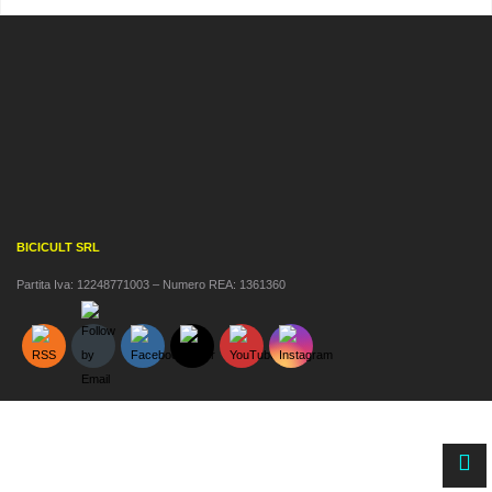
BICICULT SRL
Partita Iva: 12248771003 – Numero REA: 1361360