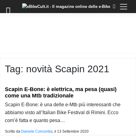
×
Skip
to
COMMUNITY
content
DOMANDE
EVENTI
STORIE
TRAINING
Tag:
novità Scapin 2021
TUTORIAL
LO
STAFF
Scapin E-Bone: è elettrica, ma pesa (quasi)
DI
come una Mtb tradizionale
EBIKECULT
Scapin E-Bone: è una delle e-Mtb più interessanti che
CONTATTI
abbiamo visto all’Italian Bike Festival di Rimini. Ecco
PRIVACY
com’è fatta e quanto pesa…
POLICY
Scritto da
Daniele Concordia
, il
13 Settembre 2020