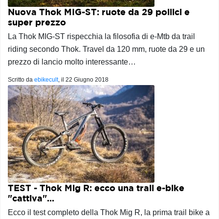
Nuova Thok MIG-ST: ruote da 29 pollici e
super prezzo
La Thok MIG-ST rispecchia la filosofia di e-Mtb da trail
riding secondo Thok. Travel da 120 mm, ruote da 29 e un
prezzo di lancio molto interessante…
Scritto da
ebikecult
, il
22 Giugno 2018
TEST - Thok Mig R: ecco una trail e-bike
"cattiva"...
Ecco il test completo della Thok Mig R, la prima trail bike a