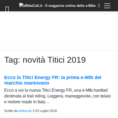
×
Skip
to
COMMUNITY
content
DOMANDE
EVENTI
STORIE
TRAINING
Tag:
novità Titici 2019
TUTORIAL
LO
STAFF
Ecco la Titici Energy FR: la prima e-Mtb del
DI
marchio mantovano
EBIKECULT
Ecco a voi la nuova Titici Energy FR, una e-Mtb hardtail
CONTATTI
destinata al trail riding. Leggera, maneggevole, con telaio
e motore made in Italy…
PRIVACY
POLICY
Scritto da
ebikecult
, il
25 Luglio 2018