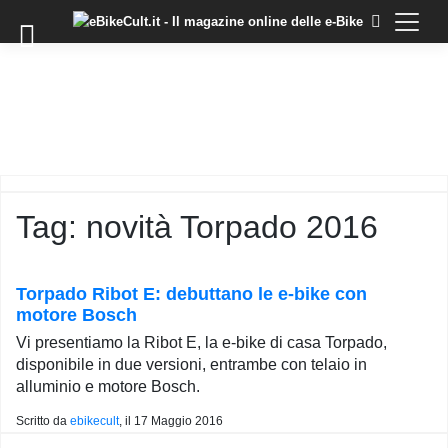
×
Skip
to
COMMUNITY
content
DOMANDE
EVENTI
STORIE
TRAINING
Tag:
novità Torpado 2016
TUTORIAL
LO
STAFF
Torpado Ribot E: debuttano le e-bike con
DI
motore Bosch
EBIKECULT
Vi presentiamo la Ribot E, la e-bike di casa Torpado,
CONTATTI
disponibile in due versioni, entrambe con telaio in
alluminio e motore Bosch.
PRIVACY
POLICY
Scritto da
ebikecult
, il
17 Maggio 2016