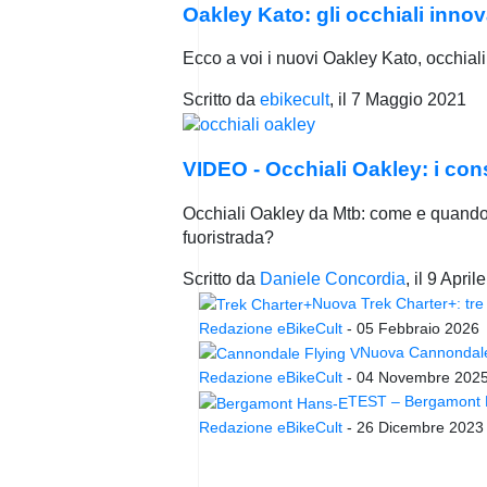
Oakley Kato: gli occhiali innova
Ecco a voi i nuovi Oakley Kato, occhiali 
Scritto da
ebikecult
, il
7 Maggio 2021
VIDEO - Occhiali Oakley: i cons
Occhiali Oakley da Mtb: come e quando s
fuoristrada?
Scritto da
Daniele Concordia
, il
9 April
Nuova Trek Charter+: tre 
Redazione eBikeCult
-
05 Febbraio 2026
Nuova Cannondale 
Redazione eBikeCult
-
04 Novembre 202
TEST – Bergamont Ha
Redazione eBikeCult
-
26 Dicembre 2023