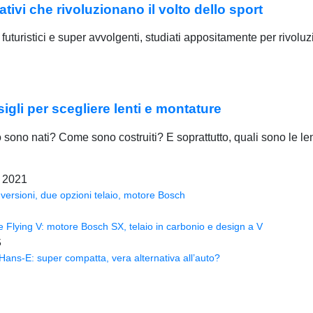
tivi che rivoluzionano il volto dello sport
futuristici e super avvolgenti, studiati appositamente per rivoluz
igli per scegliere lenti e montature
ono nati? Come sono costruiti? E soprattutto, quali sono le lent
e 2021
versioni, due opzioni telaio, motore Bosch
Flying V: motore Bosch SX, telaio in carbonio e design a V
5
ns-E: super compatta, vera alternativa all’auto?