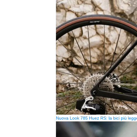
Nuova Look 785 Huez RS: la bici più legg