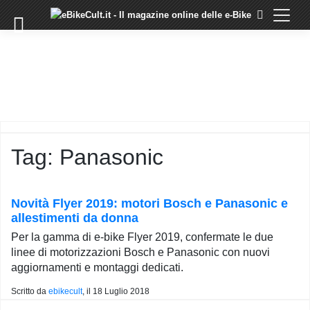
×
Skip
to
COMMUNITY
content
DOMANDE
EVENTI
STORIE
TRAINING
Tag:
Panasonic
TUTORIAL
LO
STAFF
Novità Flyer 2019: motori Bosch e Panasonic e
DI
allestimenti da donna
EBIKECULT
Per la gamma di e-bike Flyer 2019, confermate le due
CONTATTI
linee di motorizzazioni Bosch e Panasonic con nuovi
aggiornamenti e montaggi dedicati.
PRIVACY
POLICY
Scritto da
ebikecult
, il
18 Luglio 2018