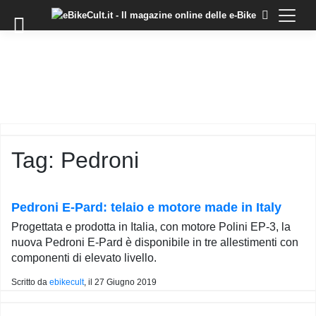
×
Skip
to
COMMUNITY
content
DOMANDE
EVENTI
STORIE
TRAINING
Tag:
Pedroni
TUTORIAL
LO
STAFF
Pedroni E-Pard: telaio e motore made in Italy
DI
Progettata e prodotta in Italia, con motore Polini EP-3, la
EBIKECULT
nuova Pedroni E-Pard è disponibile in tre allestimenti con
CONTATTI
componenti di elevato livello.
PRIVACY
Scritto da
ebikecult
, il
27 Giugno 2019
POLICY