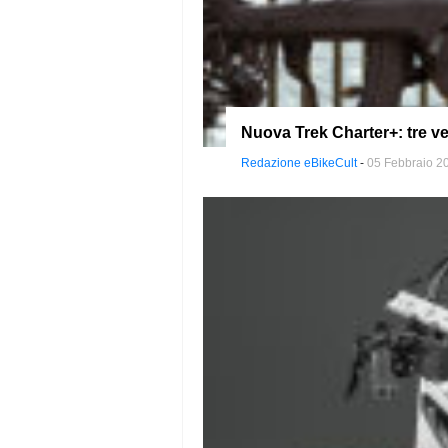
Nuova Trek Charter+: tre ve
Redazione eBikeCult
-
05 Febbraio 2