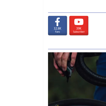
32.8K
39K
Fans
Subscriber