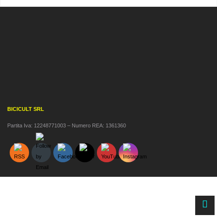
BICICULT SRL
Partita Iva: 12248771003 – Numero REA: 1361360