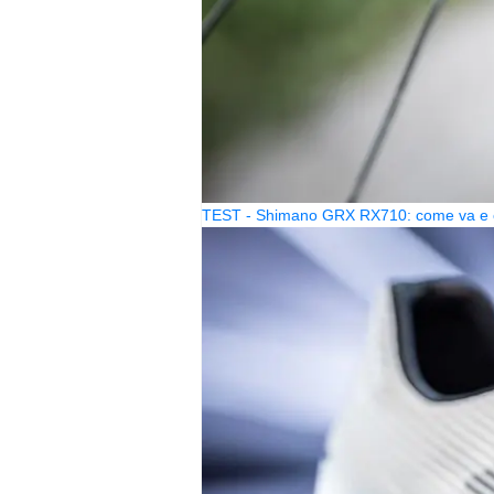
TEST - Shimano GRX RX710: come va e c