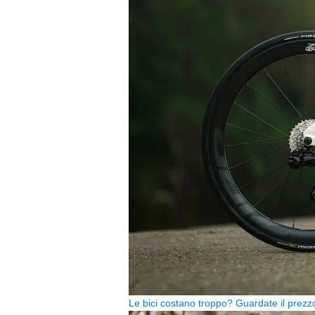
Le bici costano troppo? Guardate il pre