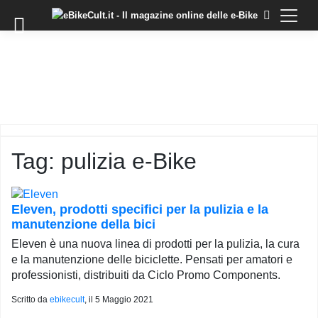
×
Skip
to
COMMUNITY
content
DOMANDE
EVENTI
STORIE
TRAINING
Tag:
pulizia e-Bike
TUTORIAL
LO
STAFF
Eleven, prodotti specifici per la pulizia e la
DI
manutenzione della bici
EBIKECULT
Eleven è una nuova linea di prodotti per la pulizia, la cura
CONTATTI
e la manutenzione delle biciclette. Pensati per amatori e
professionisti, distribuiti da Ciclo Promo Components.
PRIVACY
POLICY
Scritto da
ebikecult
, il
5 Maggio 2021