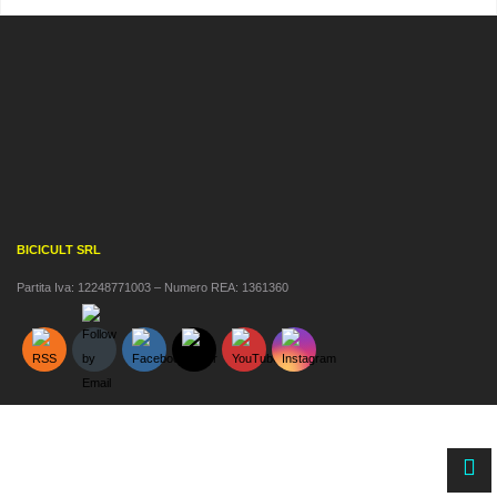
BICICULT SRL
Partita Iva: 12248771003 – Numero REA: 1361360