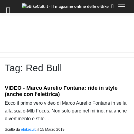
×
Skip
to
COMMUNITY
content
DOMANDE
EVENTI
STORIE
TRAINING
Tag:
Red Bull
TUTORIAL
LO
STAFF
VIDEO - Marco Aurelio Fontana: ride in style
DI
(anche con l'elettrica)
EBIKECULT
Ecco il primo vero video di Marco Aurelio Fontana in sella
CONTATTI
alla sua e-Mtb Focus. Non solo gare nel mirino, ma anche
PRIVACY
divertimento e stile…
POLICY
Scritto da
ebikecult
, il
15 Marzo 2019