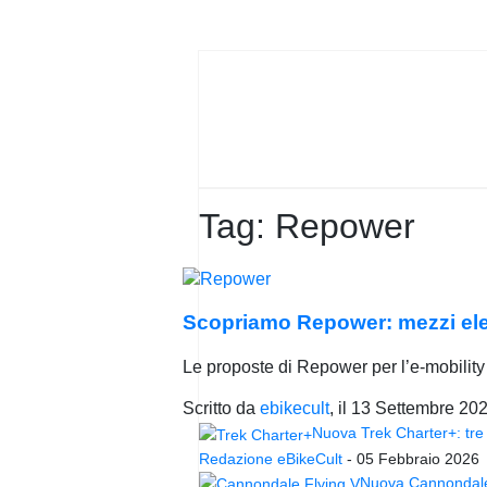
PRIVACY
POLICY
Tag:
Repower
Scopriamo Repower: mezzi elettr
Le proposte di Repower per l’e-mobility 
Scritto da
ebikecult
, il
13 Settembre 20
Nuova Trek Charter+: tre 
Redazione eBikeCult
-
05 Febbraio 2026
Nuova Cannondale 