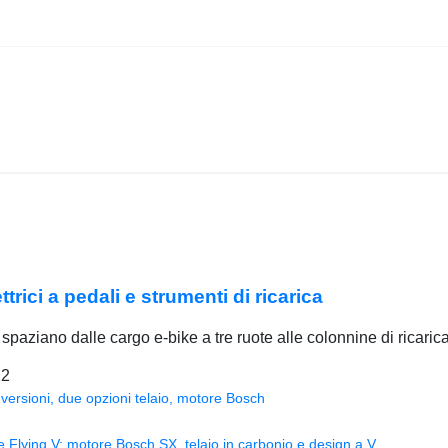
ici a pedali e strumenti di ricarica
spaziano dalle cargo e-bike a tre ruote alle colonnine di ricarica
22
versioni, due opzioni telaio, motore Bosch
Flying V: motore Bosch SX, telaio in carbonio e design a V