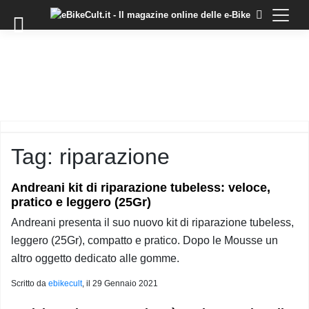
×
Skip
to
COMMUNITY
content
DOMANDE
EVENTI
STORIE
TRAINING
Tag:
riparazione
TUTORIAL
LO
Andreani kit di riparazione tubeless: veloce,
STAFF
pratico e leggero (25Gr)
DI
EBIKECULT
Andreani presenta il suo nuovo kit di riparazione tubeless,
leggero (25Gr), compatto e pratico. Dopo le Mousse un
CONTATTI
altro oggetto dedicato alle gomme.
PRIVACY
Scritto da
ebikecult
, il
29 Gennaio 2021
POLICY