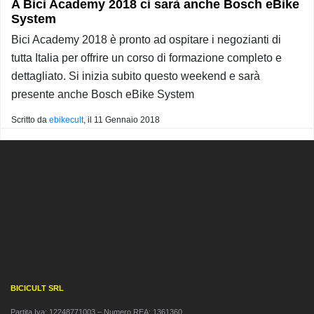
A Bici Academy 2018 ci sarà anche Bosch eBike
System
Bici Academy 2018 è pronto ad ospitare i negozianti di
tutta Italia per offrire un corso di formazione completo e
dettagliato. Si inizia subito questo weekend e sarà
presente anche Bosch eBike System
Scritto da
ebikecult
, il
11 Gennaio 2018
BICICULT SRL
Partita Iva: 12248771003 – Numero REA: 1361360