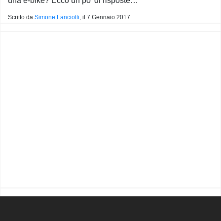
una e-bike? Ecco un po’ di risposte…
Scritto da
Simone Lanciotti
, il
7 Gennaio 2017