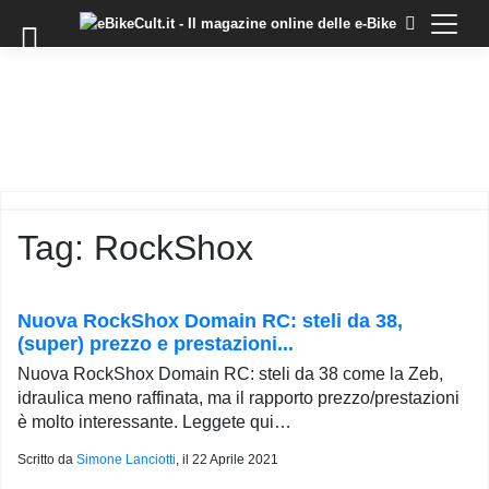
×
Skip
to
COMMUNITY
content
DOMANDE
EVENTI
STORIE
TRAINING
Tag:
RockShox
TUTORIAL
LO
STAFF
Nuova RockShox Domain RC: steli da 38,
DI
(super) prezzo e prestazioni...
EBIKECULT
Nuova RockShox Domain RC: steli da 38 come la Zeb,
CONTATTI
idraulica meno raffinata, ma il rapporto prezzo/prestazioni
è molto interessante. Leggete qui…
PRIVACY
POLICY
Scritto da
Simone Lanciotti
, il
22 Aprile 2021