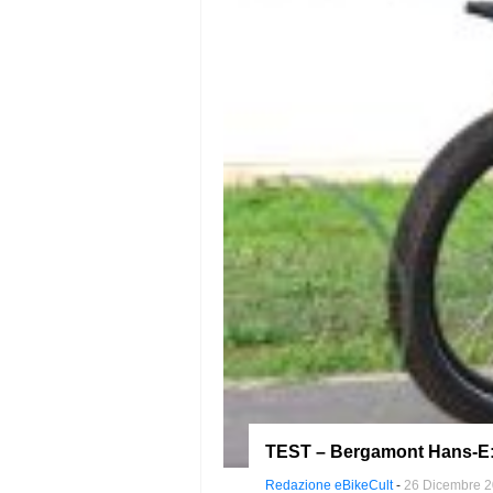
TEST – Bergamont Hans-E: s
Redazione eBikeCult
-
26 Dicembre 