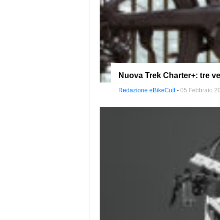
Nuova Trek Charter+: tre ve
Redazione eBikeCult
-
05 Febbraio 2