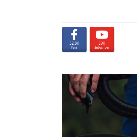
32.8K
39K
Fans
Subscriber