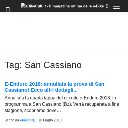
×
Skip
to
COMMUNITY
content
DOMANDE
EVENTI
STORIE
TRAINING
Tag:
San Cassiano
TUTORIAL
LO
STAFF
E-Enduro 2018: annullata la prova di San
DI
Cassiano! Ecco altri dettagli...
EBIKECULT
Annullata la quarta tappa del circuito e-Enduro 2018, in
CONTATTI
programma a San Cassiano (Bz). Verrà recuperata a fine
stagione, scopriamo dove…
PRIVACY
POLICY
Scritto da
ebikecult
, il
10 Luglio 2018