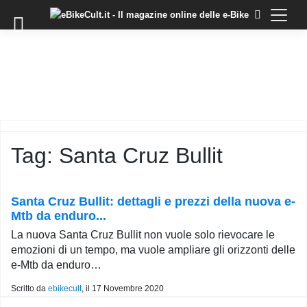
×
Skip
to
COMMUNITY
content
DOMANDE
EVENTI
STORIE
TRAINING
Tag:
Santa Cruz Bullit
TUTORIAL
LO
STAFF
Santa Cruz Bullit: dettagli e prezzi della nuova e-
DI
Mtb da enduro...
EBIKECULT
La nuova Santa Cruz Bullit non vuole solo rievocare le
CONTATTI
emozioni di un tempo, ma vuole ampliare gli orizzonti delle
e-Mtb da enduro…
PRIVACY
POLICY
Scritto da
ebikecult
, il
17 Novembre 2020