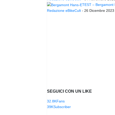
TEST – Bergamont Ha
Redazione eBikeCult
-
26 Dicembre 2023
SEGUICI CON UN LIKE
32.8K
Fans
39K
Subscriber