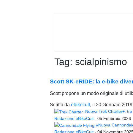
PRIVACY
POLICY
Tag:
scialpinismo
Scott SK-eRIDE: la e-bike dive
Scott propone un modo originale di utili
Scritto da
ebikecult
, il
30 Gennaio 2019
Nuova Trek Charter+: tre 
Redazione eBikeCult
-
05 Febbraio 2026
Nuova Cannondale 
Redazione eBikeCult
-
04 Novembre 202