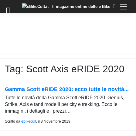
×
Skip
to
COMMUNITY
content
DOMANDE
EVENTI
STORIE
TRAINING
Tag:
Scott Axis eRIDE 2020
TUTORIAL
LO
STAFF
Gamma Scott eRIDE 2020: ecco tutte le novità...
DI
Tutte le novità della Gamma Scott eRIDE 2020. Genius,
EBIKECULT
Strike, Axis e tanti modelli per city e trekking. Ecco le
CONTATTI
immagini, i dettagli e i prezzi…
PRIVACY
Scritto da
ebikecult
, il
8 Novembre 2019
POLICY