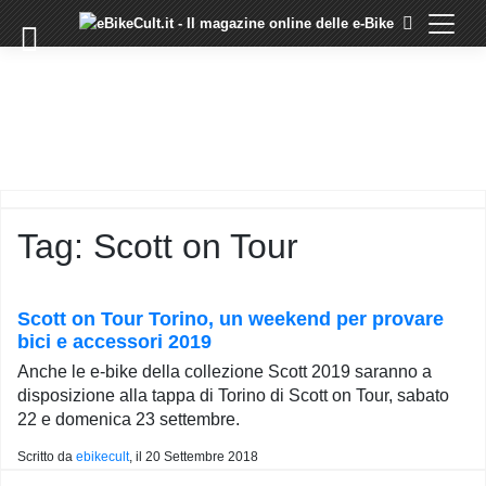
×
Skip
to
COMMUNITY
content
DOMANDE
EVENTI
STORIE
TRAINING
Tag:
Scott on Tour
TUTORIAL
LO
STAFF
Scott on Tour Torino, un weekend per provare
DI
bici e accessori 2019
EBIKECULT
Anche le e-bike della collezione Scott 2019 saranno a
CONTATTI
disposizione alla tappa di Torino di Scott on Tour, sabato
22 e domenica 23 settembre.
PRIVACY
POLICY
Scritto da
ebikecult
, il
20 Settembre 2018