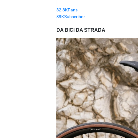
32.8K
Fans
39K
Subscriber
DA BICI DA STRADA