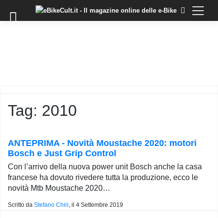
×
Skip
to
COMMUNITY
content
DOMANDE
EVENTI
STORIE
TRAINING
Tag:
2010
TUTORIAL
LO
STAFF
ANTEPRIMA - Novità Moustache 2020: motori
DI
Bosch e Just Grip Control
EBIKECULT
Con l’arrivo della nuova power unit Bosch anche la casa
CONTATTI
francese ha dovuto rivedere tutta la produzione, ecco le
novità Mtb Moustache 2020…
PRIVACY
POLICY
Scritto da
Stefano Chiri
, il
4 Settembre 2019