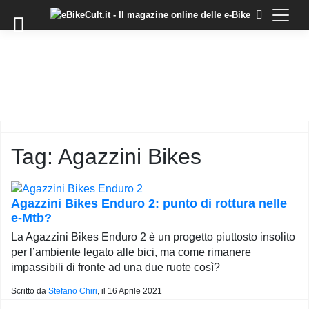
×
Skip
to
COMMUNITY
content
DOMANDE
EVENTI
STORIE
TRAINING
Tag:
Agazzini Bikes
TUTORIAL
LO
STAFF
Agazzini Bikes Enduro 2: punto di rottura nelle
DI
e-Mtb?
EBIKECULT
La Agazzini Bikes Enduro 2 è un progetto piuttosto insolito
CONTATTI
per l’ambiente legato alle bici, ma come rimanere
impassibili di fronte ad una due ruote così?
PRIVACY
POLICY
Scritto da
Stefano Chiri
, il
16 Aprile 2021