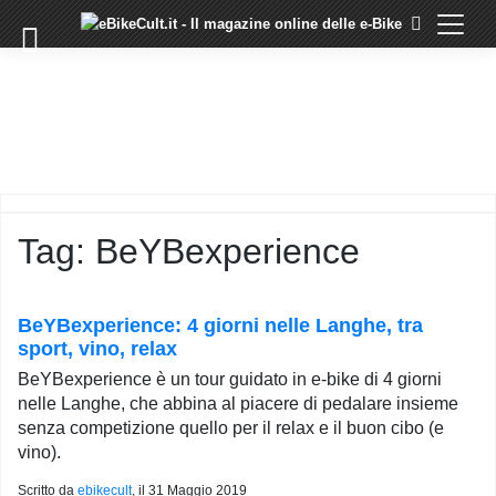
×
Skip
to
COMMUNITY
content
DOMANDE
EVENTI
STORIE
TRAINING
Tag:
BeYBexperience
TUTORIAL
LO
STAFF
BeYBexperience: 4 giorni nelle Langhe, tra
DI
sport, vino, relax
EBIKECULT
BeYBexperience è un tour guidato in e-bike di 4 giorni
CONTATTI
nelle Langhe, che abbina al piacere di pedalare insieme
senza competizione quello per il relax e il buon cibo (e
PRIVACY
vino).
POLICY
Scritto da
ebikecult
, il
31 Maggio 2019