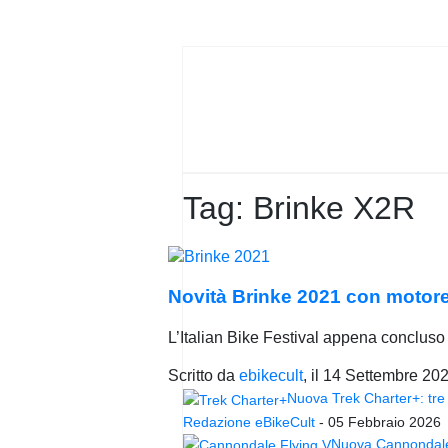
PRIVACY
POLICY
Tag:
Brinke X2R
Novità Brinke 2021 con motore 
L’Italian Bike Festival appena concluso è
Scritto da
ebikecult
, il
14 Settembre 20
Nuova Trek Charter+: tre 
Redazione eBikeCult
-
05 Febbraio 2026
Nuova Cannondale 