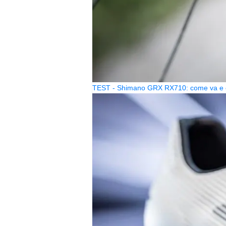
TEST - Shimano GRX RX710: come va e c