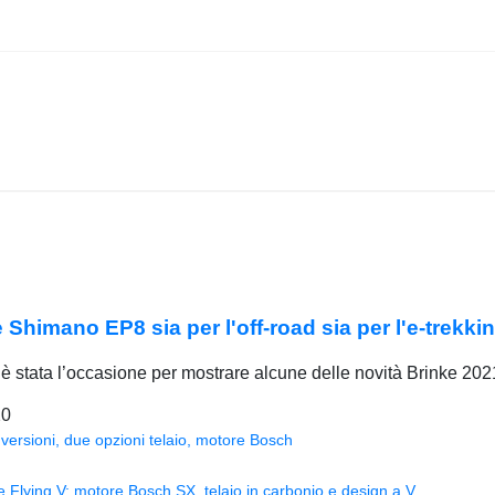
Shimano EP8 sia per l'off-road sia per l'e-trekki
 stata l’occasione per mostrare alcune delle novità Brinke 2021, 
20
versioni, due opzioni telaio, motore Bosch
Flying V: motore Bosch SX, telaio in carbonio e design a V