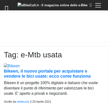
×
Skip
to
COMMUNITY
content
DOMANDE
EVENTI
STORIE
TRAINING
Tag:
e-Mtb usata
TUTORIAL
LO
STAFF
Bikeen, il nuovo portale per acquistare e
DI
vendere le bici usate: ecco come funziona
EBIKECULT
Bikeen è un progetto 100% digitale e italiano che vuole
CONTATTI
diventare il punto di riferimento per valorizzare le bici
usate. E’ aperto a privati e negozianti.
PRIVACY
POLICY
Scritto da
ebikecult
, il
20 Aprile 2021