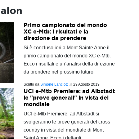
salon
Primo campionato del mondo
XC e-Mtb: i risultati e la
direzione da prendere
Si è concluso ieri a Mont Sainte Anne il
primo campionato del mondo XC e-Mtb.
Ecco i risultati e un’analisi della direzione
da prendere nel prossimo futuro
Scritto da
Simone Lanciotti
, il
29 Agosto 2019
UCI e-Mtb Premiere: ad Albstadt
le "prove generali" in vista del
mondiale
UCI e-Mtb Premiere: ad Albstadt si
svolgeranno le prove generali del cross
country in vista del mondiale di Mont
Saint Anne. Ecco i dettagli…