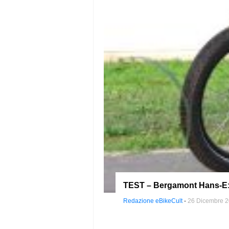
TEST – Bergamont Hans-E: s
Redazione eBikeCult
-
26 Dicembre 