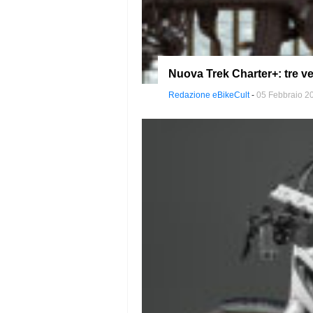
Nuova Trek Charter+: tre ve
Redazione eBikeCult
-
05 Febbraio 2