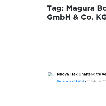
PRIVACY
POLICY
Tag:
Magura Bo
GmbH & Co. K
Nuova Trek Charter+: tre ve
Redazione eBikeCult
-
05 Febbraio 2