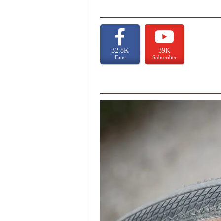
32.8K
39K
Fans
Subscriber