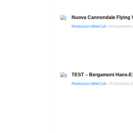
Nuova Cannondale Flying V:
Redazione eBikeCult
-
04 Novembre 
TEST – Bergamont Hans-E: s
Redazione eBikeCult
-
26 Dicembre 