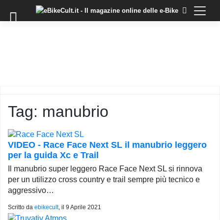
×
Skip
to
COMMUNITY
content
DOMANDE
EVENTI
STORIE
TRAINING
Tag:
manubrio
TUTORIAL
LO
STAFF
VIDEO - Race Face Next SL il manubrio leggero
DI
per la guida Xc e Trail
EBIKECULT
Il manubrio super leggero Race Face Next SL si rinnova
CONTATTI
per un utilizzo cross country e trail sempre più tecnico e
aggressivo…
PRIVACY
POLICY
Scritto da
ebikecult
, il
9 Aprile 2021