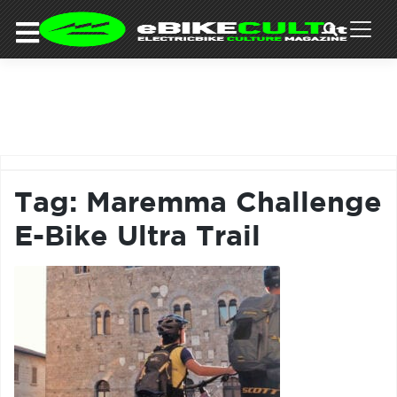
×
Skip
to
COMMUNITY
content
DOMANDE
EVENTI
STORIE
TRAINING
Tag:
Maremma Challenge
TUTORIAL
E-Bike Ultra Trail
LO
STAFF
DI
EBIKECULT
CONTATTI
PRIVACY
POLICY