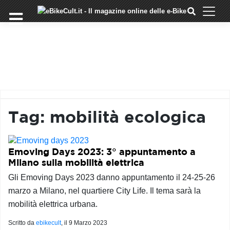
×
Skip
to
COMMUNITY
content
DOMANDE
EVENTI
STORIE
TRAINING
Tag:
mobilità ecologica
TUTORIAL
LO
STAFF
Emoving Days 2023: 3° appuntamento a
DI
Milano sulla mobilità elettrica
EBIKECULT
Gli Emoving Days 2023 danno appuntamento il 24-25-26
CONTATTI
marzo a Milano, nel quartiere City Life. Il tema sarà la
PRIVACY
mobilità elettrica urbana.
POLICY
Scritto da
ebikecult
, il
9 Marzo 2023