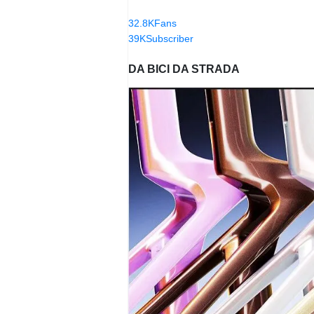
32.8K
Fans
39K
Subscriber
DA BICI DA STRADA