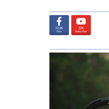
32.8K
39K
Fans
Subscriber