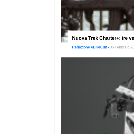
Nuova Trek Charter+: tre ve
Redazione eBikeCult
-
05 Febbraio 2