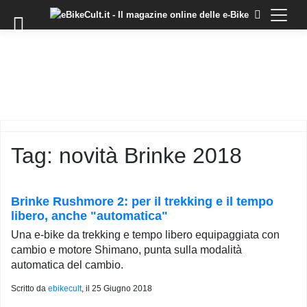
×
Skip
to
COMMUNITY
content
DOMANDE
EVENTI
STORIE
TRAINING
Tag:
novità Brinke 2018
TUTORIAL
LO
STAFF
Brinke Rushmore 2: per il trekking e il tempo
DI
libero, anche "automatica"
EBIKECULT
Una e-bike da trekking e tempo libero equipaggiata con
CONTATTI
cambio e motore Shimano, punta sulla modalità
automatica del cambio.
PRIVACY
POLICY
Scritto da
ebikecult
, il
25 Giugno 2018