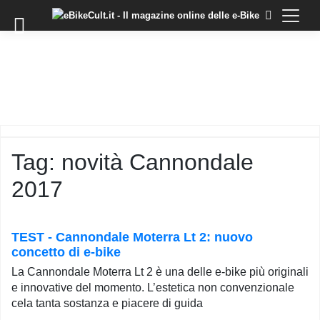
×
Skip
to
COMMUNITY
content
DOMANDE
EVENTI
STORIE
TRAINING
Tag:
novità Cannondale
TUTORIAL
2017
LO
STAFF
DI
EBIKECULT
TEST - Cannondale Moterra Lt 2: nuovo
concetto di e-bike
CONTATTI
La Cannondale Moterra Lt 2 è una delle e-bike più originali
PRIVACY
e innovative del momento. L’estetica non convenzionale
POLICY
cela tanta sostanza e piacere di guida