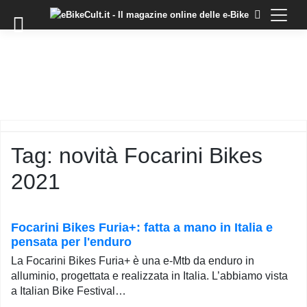
×
Skip
to
COMMUNITY
content
DOMANDE
EVENTI
STORIE
TRAINING
Tag:
novità Focarini Bikes
TUTORIAL
2021
LO
STAFF
DI
EBIKECULT
Focarini Bikes Furia+: fatta a mano in Italia e
pensata per l'enduro
CONTATTI
La Focarini Bikes Furia+ è una e-Mtb da enduro in
PRIVACY
alluminio, progettata e realizzata in Italia. L’abbiamo vista
POLICY
a Italian Bike Festival…