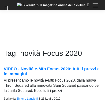
×
Skip
to
COMMUNITY
content
DOMANDE
EVENTI
STORIE
TRAINING
Tag:
novità Focus 2020
TUTORIAL
LO
STAFF
VIDEO - Novità e-Mtb Focus 2020: tutti i prezzi e
DI
le immagini
EBIKECULT
Vi presentiamo le novità e-Mtb Focus 2020, dalla nuova
CONTATTI
Thron Squared alla rinnovata Sam Squared passando per
la Jarifa Squared. Ecco tutti i prezzi
PRIVACY
POLICY
Scritto da
Simone Lanciotti
, il
23 Luglio 2019