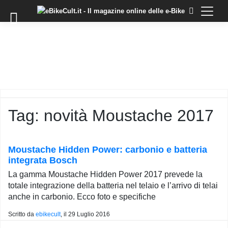
×
Skip
to
COMMUNITY
content
DOMANDE
EVENTI
STORIE
TRAINING
Tag:
novità Moustache 2017
TUTORIAL
LO
STAFF
Moustache Hidden Power: carbonio e batteria
DI
integrata Bosch
EBIKECULT
La gamma Moustache Hidden Power 2017 prevede la
CONTATTI
totale integrazione della batteria nel telaio e l’arrivo di telai
anche in carbonio. Ecco foto e specifiche
PRIVACY
POLICY
Scritto da
ebikecult
, il
29 Luglio 2016