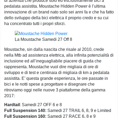
di azienda che produce solo ed esclusivamente bici a
pedalata assistita. Moustache Hidden Power è l’ultima
innovazione di un brand nato solo sei anni fa e che ha fatto
dello sviluppo della bici elettrica il proprio credo e su cui
ha concentrato tutti i propri sforzi.
La Moustache Samedi 27 Off 8
Moustache, sin dalla nascita che risale al 2010, crede
nella Mtb ad assistenza elettrica, alla infinita potenzialità di
inclusione ed all’ineguagliabile piacere di guida che
rappresenta. Moustache vuol dire migliaia di ore di
sviluppo e di test e centinaia di migliaia di km a pedalata
assistita. E’ questa grande esperienza, le ore passate in
bici e le notti spese a progettare e disegnare che
ritroviamo oggi nelle nuove 3 piattaforme della gamma
2017:
Hardtail
: Samedi 27 OFF 6 e 8
Full Suspension 140:
Samedi 27 TRAIL 6, 8, 9 e Limited
Full Suspension 160:
Samedi 27 RACE 6, 8 e 9