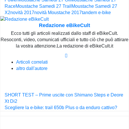
Race
Moustache Samedi 27 Trail
Moustache Samedi 27
X2
novità 2017
novità Moustache 2017
tandem e-bike
Redazione eBikeCult
Ecco tutti gli articoli realizzati dallo staff di eBikeCult.
Resoconti, video, comunicati ufficiali e tutto ciò che può attirare
la vostra attenzione.La redazione di eBikeCult.it
Articoli correlati
altro dall'autore
Navigazione
SHORT TEST – Prime uscite con Shimano Steps e Deore
articoli
Xt Di2
Scegliere la e-bike: trail 650b Plus o da enduro cattivo?