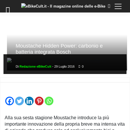
×
Skip
to
COMMUNITY
content
DOMANDE
EVENTI
STORIE
Moustache Hidden Power: carbonio e
batteria integrata Bosch
TRAINING
TUTORIAL
Di
Redazione eBikeCult
-
29 Luglio 2016
0
LO
STAFF
DI
EBIKECULT
CONTATTI
PRIVACY
Alla sua sesta stagione Moustache introduce la più
POLICY
importante innovazione della propria breve ma intensa vita