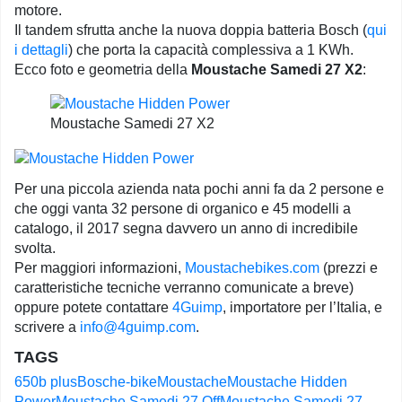
motore.
Il tandem sfrutta anche la nuova doppia batteria Bosch (
qui
i dettagli
) che porta la capacità complessiva a 1 KWh.
Ecco foto e geometria della
Moustache Samedi 27 X2
:
Moustache Samedi 27 X2
Per una piccola azienda nata pochi anni fa da 2 persone e
che oggi vanta 32 persone di organico e 45 modelli a
catalogo, il 2017 segna davvero un anno di incredibile
svolta.
Per maggiori informazioni,
Moustachebikes.com
(prezzi e
caratteristiche tecniche verranno comunicate a breve)
oppure potete contattare
4Guimp
, importatore per l’Italia, e
scrivere a
info@4guimp.com
.
TAGS
650b plus
Bosch
e-bike
Moustache
Moustache Hidden
Power
Moustache Samedi 27 Off
Moustache Samedi 27