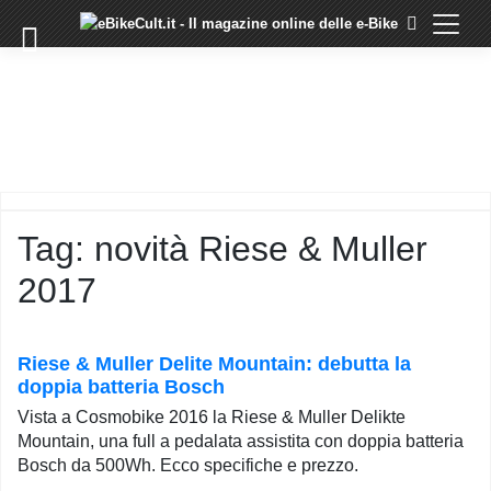
×
Skip
to
COMMUNITY
content
DOMANDE
EVENTI
STORIE
TRAINING
Tag:
novità Riese & Muller
TUTORIAL
2017
LO
STAFF
DI
EBIKECULT
Riese & Muller Delite Mountain: debutta la
doppia batteria Bosch
CONTATTI
Vista a Cosmobike 2016 la Riese & Muller Delikte
PRIVACY
Mountain, una full a pedalata assistita con doppia batteria
POLICY
Bosch da 500Wh. Ecco specifiche e prezzo.