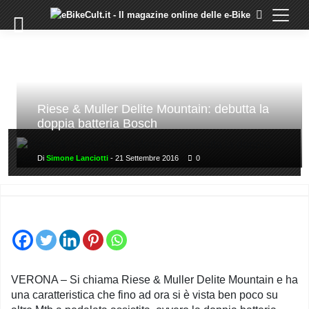
×
Skip
to
COMMUNITY
content
DOMANDE
EVENTI
STORIE
Riese & Muller Delite Mountain: debutta la
doppia batteria Bosch
TRAINING
TUTORIAL
Di
Simone Lanciotti
-
21 Settembre 2016
0
LO
STAFF
DI
EBIKECULT
CONTATTI
PRIVACY
VERONA – Si chiama Riese & Muller Delite Mountain e ha
POLICY
una caratteristica che fino ad ora si è vista ben poco su