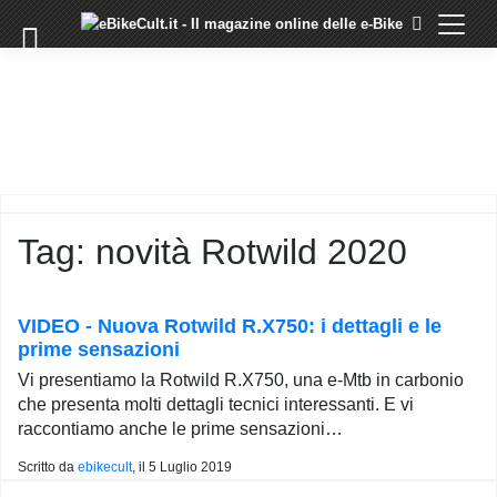
×
Skip
to
COMMUNITY
content
DOMANDE
EVENTI
STORIE
TRAINING
Tag:
novità Rotwild 2020
TUTORIAL
LO
STAFF
VIDEO - Nuova Rotwild R.X750: i dettagli e le
DI
prime sensazioni
EBIKECULT
Vi presentiamo la Rotwild R.X750, una e-Mtb in carbonio
CONTATTI
che presenta molti dettagli tecnici interessanti. E vi
raccontiamo anche le prime sensazioni…
PRIVACY
POLICY
Scritto da
ebikecult
, il
5 Luglio 2019