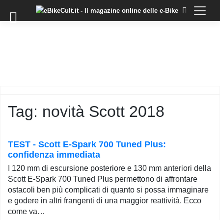
×
Skip
to
COMMUNITY
content
DOMANDE
EVENTI
STORIE
TRAINING
Tag:
novità Scott 2018
TUTORIAL
LO
STAFF
TEST - Scott E-Spark 700 Tuned Plus:
DI
confidenza immediata
EBIKECULT
I 120 mm di escursione posteriore e 130 mm anteriori della
CONTATTI
Scott E-Spark 700 Tuned Plus permettono di affrontare
ostacoli ben più complicati di quanto si possa immaginare
PRIVACY
e godere in altri frangenti di una maggior reattività. Ecco
POLICY
come va…