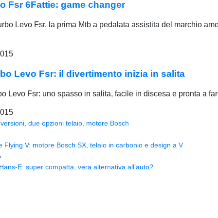
o Fsr 6Fattie: game changer
bo Levo Fsr, la prima Mtb a pedalata assistita del marchio amer
2015
 Levo Fsr: il divertimento inizia in salita
o Levo Fsr: uno spasso in salita, facile in discesa e pronta a fa
2015
versioni, due opzioni telaio, motore Bosch
Flying V: motore Bosch SX, telaio in carbonio e design a V
5
ns-E: super compatta, vera alternativa all’auto?