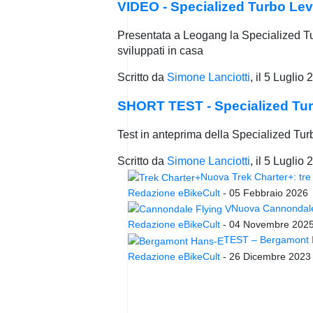
VIDEO - Specialized Turbo Lev
Presentata a Leogang la Specialized Tur
sviluppati in casa
Scritto da
Simone Lanciotti
, il
5 Luglio 
SHORT TEST - Specialized Turbo
Test in anteprima della Specialized Turb
Scritto da
Simone Lanciotti
, il
5 Luglio 
Nuova Trek Charter+: tre 
Redazione eBikeCult
-
05 Febbraio 2026
Nuova Cannondale 
Redazione eBikeCult
-
04 Novembre 202
TEST – Bergamont Ha
Redazione eBikeCult
-
26 Dicembre 2023