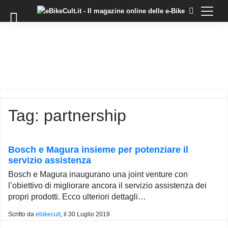
×
Skip
to
COMMUNITY
content
DOMANDE
EVENTI
STORIE
TRAINING
Tag:
partnership
TUTORIAL
LO
STAFF
Bosch e Magura insieme per potenziare il
DI
servizio assistenza
EBIKECULT
Bosch e Magura inaugurano una joint venture con
CONTATTI
l’obiettivo di migliorare ancora il servizio assistenza dei
propri prodotti. Ecco ulteriori dettagli…
PRIVACY
POLICY
Scritto da
ebikecult
, il
30 Luglio 2019