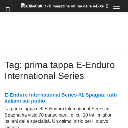
×
Skip
to
COMMUNITY
content
DOMANDE
EVENTI
STORIE
TRAINING
Tag:
prima tappa E-Enduro
TUTORIAL
International Series
LO
STAFF
DI
EBIKECULT
E-Enduro International Series #1 Spagna: tutti
italiani sul podio
CONTATTI
La prima tappa dell’E-Enduro International Series in
PRIVACY
Spagna ha visto 70 partecipanti, di cui 10 tra i migliori
POLICY
italiani della specialità. Un ottimo inizio per il nuovo
circuito.